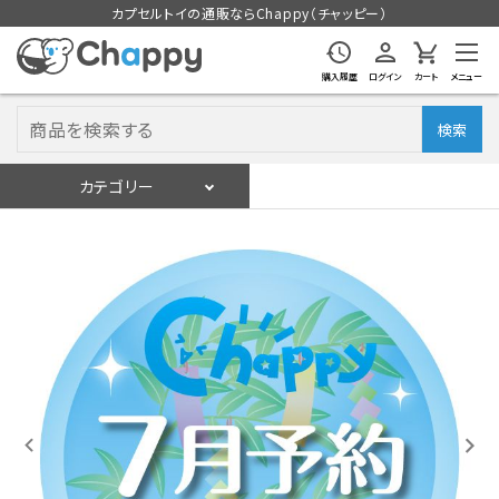
カプセルトイの通販ならChappy（チャッピー）
購入履歴
ログイン
カート
メニュー
検索
カテゴリー
入荷スケジュール
ログイン
会員登録
入荷スケジュールをチェック
カプセルトイマシン本体
カプセルトイ
販促用空カプセル