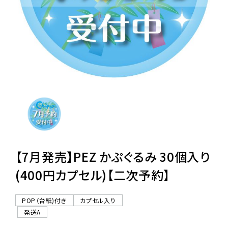
レンタル
景品・玩具・文具
販促用カプセルトイ
よくあるご質問
ご利用ガイド
【7月発売】PEZ かぷぐるみ 30個入り
(400円カプセル)【二次予約】
06-6282-7659
POP（台紙)付き
カプセル入り
発送A