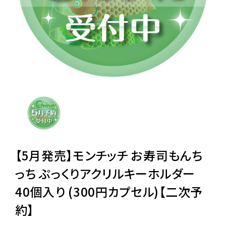
レンタル
景品・玩具・文具
販促用カプセルトイ
よくあるご質問
ご利用ガイド
【5月発売】モンチッチ お寿司もんち
っち ぷっくりアクリルキーホルダー
40個入り (300円カプセル)【二次予
06-6282-7659
約】