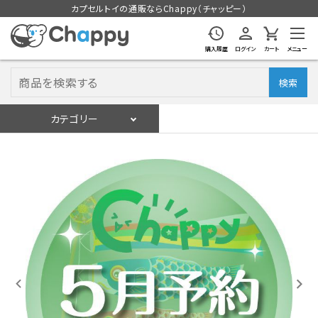
カプセルトイの通販ならChappy（チャッピー）
購入履歴
ログイン
カート
メニュー
検索
カテゴリー
入荷スケジュール
ログイン
会員登録
入荷スケジュールをチェック
カプセルトイマシン本体
カプセルトイ
販促用空カプセル