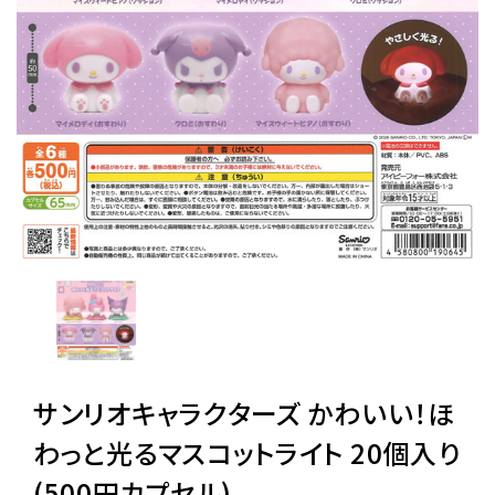
レンタル
景品・玩具・文具
販促用カプセルトイ
よくあるご質問
ご利用ガイド
サンリオキャラクターズ かわいい！ほ
06-6282-7659
わっと光るマスコットライト 20個入り
(500円カプセル)