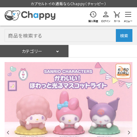
カプセルトイの通販ならChappy（チャッピー）
購入履歴
ログイン
カート
メニュー
検索
カテゴリー
入荷スケジュール
ログイン
会員登録
入荷スケジュールをチェック
カプセルトイマシン本体
カプセルトイ
販促用空カプセル