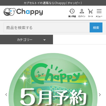
カプセルトイの通販ならChappy（チャッピー）
購入履歴
ログイン
カート
メニュー
検索
カテゴリー
入荷スケジュール
ログイン
会員登録
入荷スケジュールをチェック
カプセルトイマシン本体
カプセルトイ
販促用空カプセル