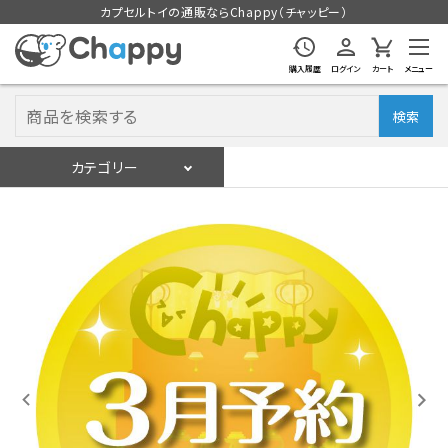
カプセルトイの通販ならChappy（チャッピー）
購入履歴
ログイン
カート
メニュー
検索
カテゴリー
入荷スケジュール
ログイン
会員登録
入荷スケジュールをチェック
カプセルトイマシン本体
カプセルトイ
販促用空カプセル