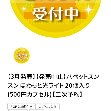
レンタル
景品・玩具・文具
販促用カプセルトイ
よくあるご質問
ご利用ガイド
【3月発売】【発売中止】パペットスン
スン ほわっと光ライト 20個入り
(500円カプセル)【二次予約】
06-6282-7659
POP（台紙)付き
カプセル入り