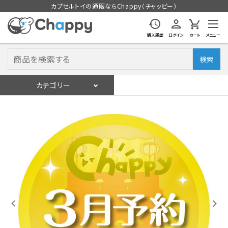
カプセルトイの通販ならChappy（チャッピー）
購入履歴
ログイン
カート
メニュー
検索
カテゴリー
入荷スケジュール
ログイン
会員登録
入荷スケジュールをチェック
カプセルトイマシン本体
カプセルトイ
販促用空カプセル