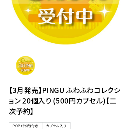
レンタル
景品・玩具・文具
販促用カプセルトイ
よくあるご質問
ご利用ガイド
【3月発売】PINGU ふわふわコレクシ
ョン 20個入り (500円カプセル)【二
次予約】
06-6282-7659
POP（台紙)付き
カプセル入り