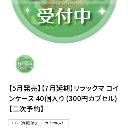
レンタル
景品・玩具・文具
販促用カプセルトイ
よくあるご質問
ご利用ガイド
【5月発売】【7月延期】リラックマ コイ
ンケース 40個入り (300円カプセル)
【二次予約】
06-6282-7659
POP（台紙)付き
カプセル入り