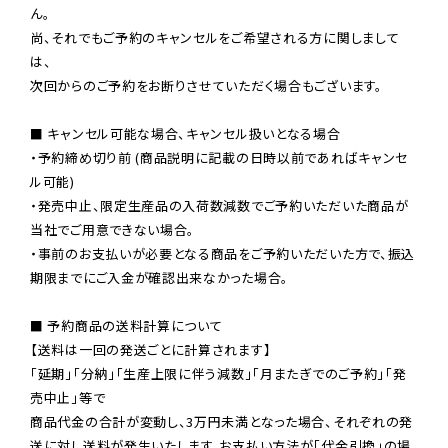
ん。

尚、それでもご予約のキャンセルをご希望される方に関しまして
は、

次回からのご予約をお断りさせていただく場合もございます。

■ キャンセル可能な場合、キャンセル扱いとなる場合

・予約締め切り前 (商品説明に記載の日時以前であればキャンセ
ル可能)

・発売中止、限定生産品の入荷数減数でご予約いただいた商品が
当社でご用意できない場合。

・事前のお支払いが必要となる商品をご予約いただいた方で、振込
期限までにご入金が確認出来なかった場合。

■ 予約商品の送料計算について

【送料は一回の発送ごとに計算されます】

「延期」「分納」「生産上限に伴う減数」「月またぎでのご予約」「発
売中止」等で

商品代金の合計が変動し、3万円未満となった場合、それぞれの発
送に対し送料が発生いたします。お支払い方法が「代金引換」の場