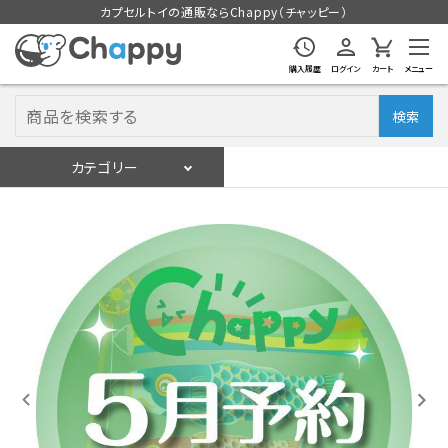
カプセルトイの通販ならChappy（チャッピー）
購入履歴
ログイン
カート
メニュー
検索
カテゴリー
入荷スケジュール
ログイン
会員登録
入荷スケジュールをチェック
カプセルトイマシン本体
カプセルトイ
販促用空カプセル