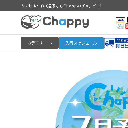
カプセルトイの通販ならChappy（チャッピー）
カテゴリー
入荷スケジュール
ログイン
会員登録
入荷スケジュールをチェック
カプセルトイマシン本体
カプセルトイ
販促用空カプセル