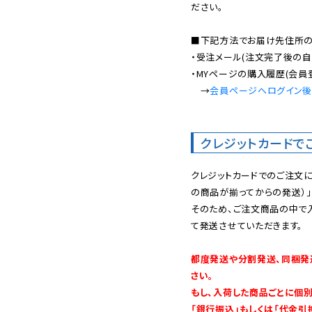
ださい。

■下記方法でお届け先住所の確
・受注メール(注文完了後の自
・MYページの購入履歴(会員
　→
会員ページへログイン
クレジットカードで
クレジットカードでのご注文
の商品が揃ってからの発送）」
そのため、ご注文商品の中で
て発送させていただきます。

都度発送や分割発送、同梱発
さい。

もし、入荷した商品ごとに個
「銀行振込」もしくは「代金引