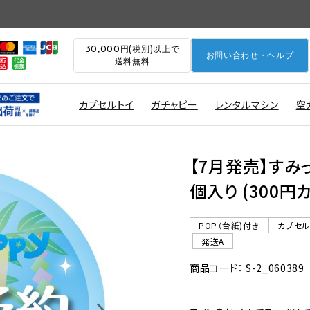
30,000円(税別)以上で
お問い合わせ・ヘルプ
送料無料
カプセルトイ
ガチャピー
レンタルマシン
空
【7月発売】すみっ
個入り (300円
POP（台紙)付き
カプセ
発送A
商品コード： S-2_060389