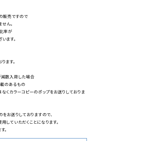
の販売ですので

せん。

比率が

います。

ります。

減数入荷した場合

載のあるもの

はなくカラーコピーのポップをお送りしておりま
のをお送りしておりますので、

用していただくことになります。

す。