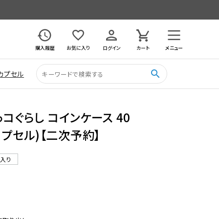
購入履歴
お気に入り
ログイン
カート
メニュー
search
カプセル
コぐらし コインケース 40
カプセル)【二次予約】
ル入り