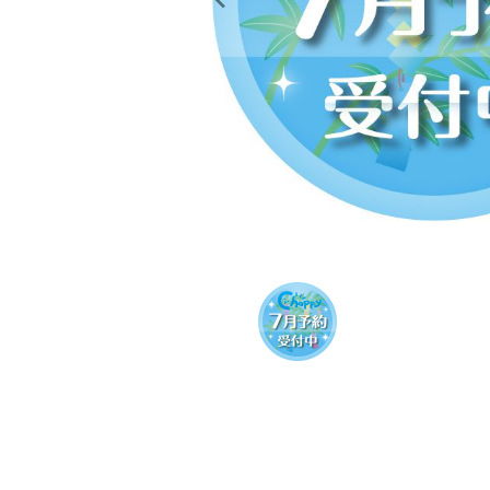
レンタル
景品・玩具・文具
販促用カプセルトイ
よくあるご質問
ご利用ガイド
06-6282-7659