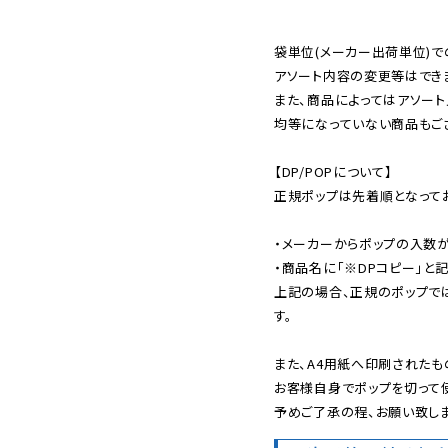
袋単位(メーカー出荷単位)で
アソート内容の変更等はできま
また、商品によってはアソート
均等になっていない商品もござ
【DP/POPについて】

正規ポップは先着順となってお
・メーカーからポップの入数が
・商品名に「※DPコピー」と記
上記の場合、正規のポップで
す。

また、A4用紙へ印刷されたも
お客様自身でポップを切って使
予めご了承の程、お願い致しま