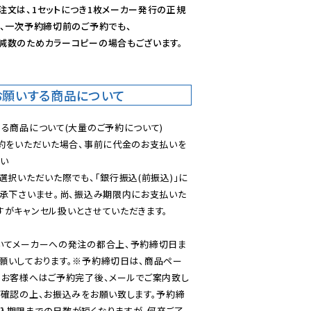
注文は、1セットにつき1枚メーカー発行の正規
、一次予約締切前のご予約でも、

減数のためカラーコピーの場合もございます。
お願いする商品について
る商品について(大量のご予約について)

予約をいただいた場合、事前に代金のお支払いを
い

選択いただいた際でも、「銀行振込(前振込)」に
了承下さいませ。尚、振込み期限内にお支払いた
がキャンセル扱いとさせていただきます。

いてメーカーへの発注の都合上、予約締切日ま
願いしております。※予約締切日は、商品ペー
のお客様へはご予約完了後、メールでご案内致し
ご確認の上、お振込みをお願い致します。予約締
込期限までの日数が短くなりますが、何卒ご了