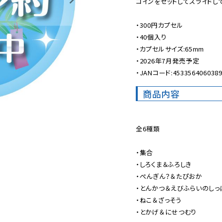
コインをセットしてスライドして
・300円カプセル

・40個入り

・カプセルサイズ:65mm

・2026年7月発売予定

・JANコード:453356406038
商品内容
全6種類

・集合

・しろくま＆ふろしき

・ぺんぎん？＆たぴおか

・とんかつ＆えびふらいのしっぽ
・ねこ＆ざっそう

・とかげ＆にせつむり
