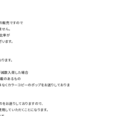
の販売ですので

せん。

比率が

います。

ります。

減数入荷した場合

載のあるもの

はなくカラーコピーのポップをお送りしておりま
のをお送りしておりますので、

用していただくことになります。

す。