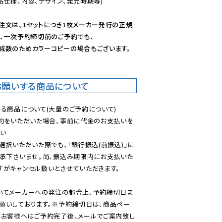
仕様、内容、デザイン、発売時期等)

注文は、1セットにつき1枚メーカー発行の正規
、一次予約締切前のご予約でも、

減数のためカラーコピーの場合もございます。
お願いする商品について
る商品について(大量のご予約について)

予約をいただいた場合、事前に代金のお支払いを
い

選択いただいた際でも、「銀行振込(前振込)」に
了承下さいませ。尚、振込み期限内にお支払いた
がキャンセル扱いとさせていただきます。

いてメーカーへの発注の都合上、予約締切日ま
願いしております。※予約締切日は、商品ペー
のお客様へはご予約完了後、メールでご案内致し