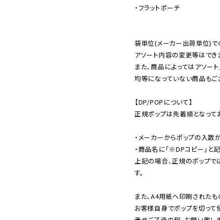
・フラットポーチ

袋単位(メーカー出荷単位)で
アソート内容の変更等はできま
また、商品によってはアソート
均等になっていない商品もござ
【DP/POPについて】

正規ポップは先着順となってお
・メーカーからポップの入数が
・商品名に「※DPコピー」と記
上記の場合、正規のポップで
す。

また、A4用紙へ印刷されたも
お客様自身でポップを切って使
予めご了承の程、お願い致しま