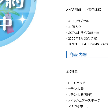
メイク用品　小物整理に

・400円カプセル

・30個入り

・カプセルサイズ:65mm

・2026年7月発売予定

・JANコード:453356405740
商品内容
全6種類

・トートバッグ

・サテン巾着

・サテン巾着(総柄)

・ティッシュケースポーチ

・マチつきポーチ
