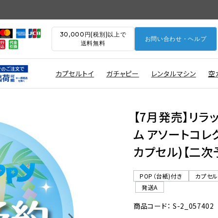
30,000円(税別)以上で
お問い合わせ・ヘルプ
送料無料
カプセルトイ
ガチャピー
レンタルマシン
空
【7月発売】リラ
ム アソートコレク
カプセル)【二次
POP（台紙)付き
カプセ
発送A
商品コード： S-2_057402