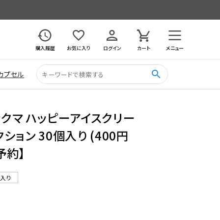
購入履歴
お気に入り
ログイン
カート
メニュー
search
カプセル
ックマ ハッピーアイスクリー
ション 30個入り (400円
予約】
ル入り