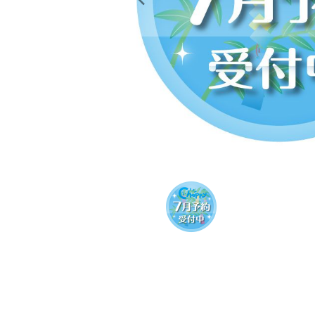
レンタル
景品・玩具・文具
販促用カプセルトイ
よくあるご質問
ご利用ガイド
06-6282-7659