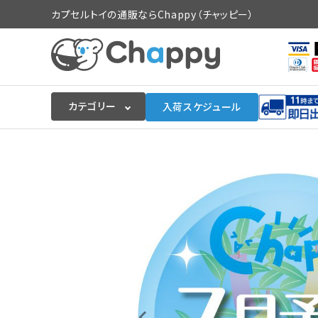
カプセルトイの通販ならChappy（チャッピー）
カテゴリー
入荷スケジュール
ログイン
会員登録
入荷スケジュールをチェック
カプセルトイマシン本体
カプセルトイ
販促用空カプセル