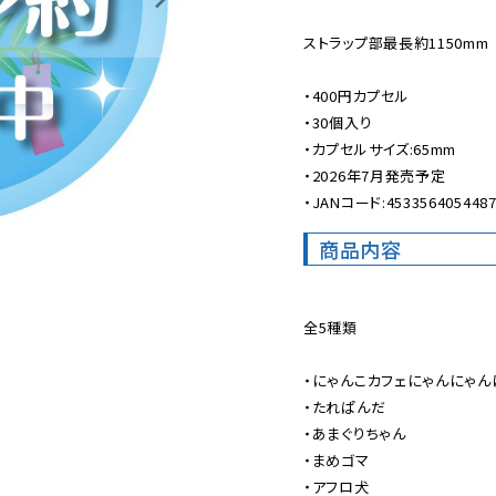
ストラップ部最長約1150mm

・400円カプセル

・30個入り

・カプセルサイズ:65mm

・2026年7月発売予定

・JANコード:453356405448
商品内容
全5種類

・にゃんこカフェにゃんにゃんに
・たれぱんだ

・あまぐりちゃん

・まめゴマ

・アフロ犬
