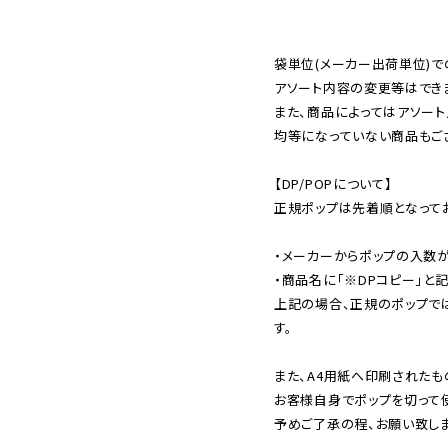
袋単位(メーカー出荷単位)で
アソート内容の変更等はできま
また、商品によってはアソート
均等になっていない商品もござ
【DP/POPについて】

正規ポップは先着順となってお
・メーカーからポップの入数が
・商品名に「※DPコピー」と記
上記の場合、正規のポップで
す。

また、A4用紙へ印刷されたも
お客様自身でポップを切って使
予めご了承の程、お願い致しま