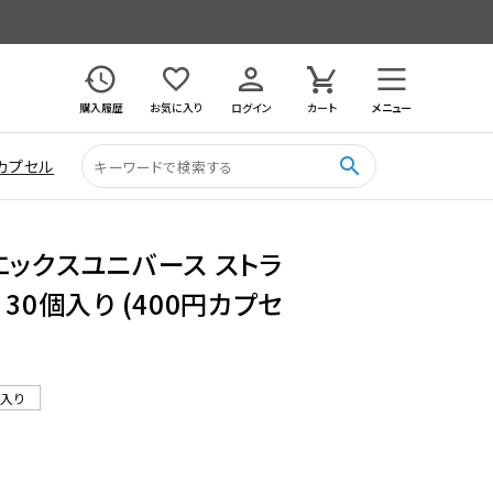
購入履歴
お気に入り
ログイン
カート
メニュー
search
カプセル
エックスユニバース ストラ
30個入り (400円カプセ
ル入り