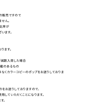
の販売ですので

せん。

比率が

います。

ります。

減数入荷した場合

載のあるもの

はなくカラーコピーのポップをお送りしておりま
のをお送りしておりますので、

用していただくことになります。

す。