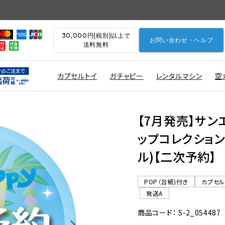
30,000円(税別)以上で
お問い合わせ・ヘルプ
送料無料
カプセルトイ
ガチャピー
レンタルマシン
空
【7月発売】サン
ップコレクション 
ル)【二次予約】
POP（台紙)付き
カプセ
発送A
商品コード： S-2_054487