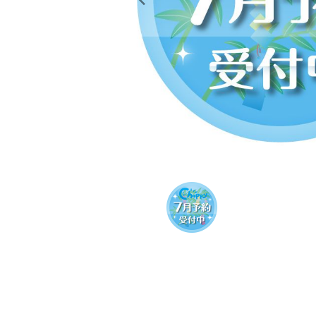
レンタル
景品・玩具・文具
販促用カプセルトイ
よくあるご質問
ご利用ガイド
06-6282-7659