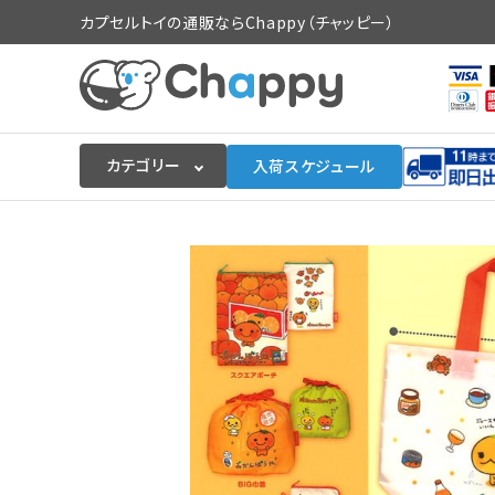
カプセルトイの通販ならChappy（チャッピー）
カテゴリー
入荷スケジュール
ログイン
会員登録
入荷スケジュールをチェック
カプセルトイマシン本体
カプセルトイ
販促用空カプセル