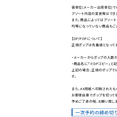
袋単位(メーカー出荷単位)で
アソート内容の変更等はできま
また、商品によってはアソート
均等になっていない商品もござ
【DP/POPについて】

正規ポップは先着順となってお
・メーカーからポップの入数が
・商品名に「※DPコピー」と記
上記の場合、正規のポップで
す。

また、A4用紙へ印刷されたも
お客様自身でポップを切って使
予めご了承の程、お願い致しま
一次予約の締め切