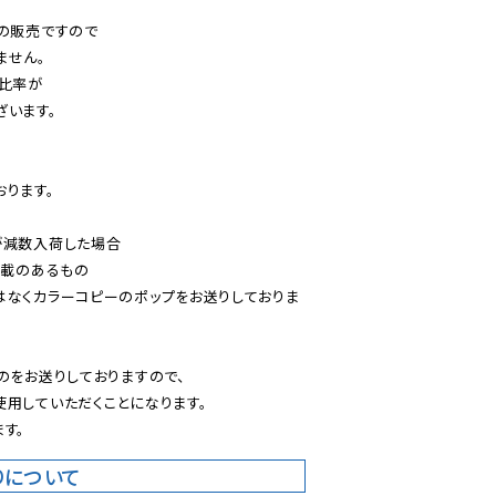
の販売ですので

せん。

比率が

います。

ります。

減数入荷した場合

載のあるもの

はなくカラーコピーのポップをお送りしておりま
のをお送りしておりますので、

用していただくことになります。

す。
りについて