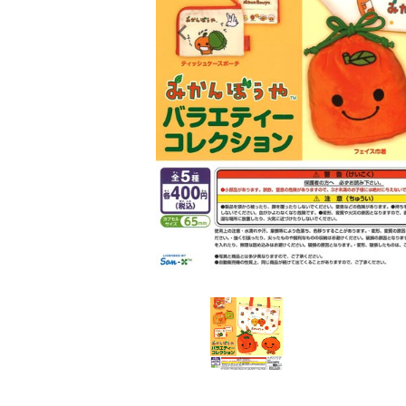
レンタル
景品・玩具・文具
販促用カプセルトイ
よくあるご質問
ご利用ガイド
06-6282-7659