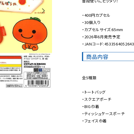
普段使いにピッタリ！

・400円カプセル

・30個入り

・カプセルサイズ:65mm

・2026年6月発売予定

・JANコード:453356405264
商品内容
全5種類

・トートバッグ

・スクエアポーチ

・BIG巾着

・ティッシュケースポーチ

・フェイス巾着
