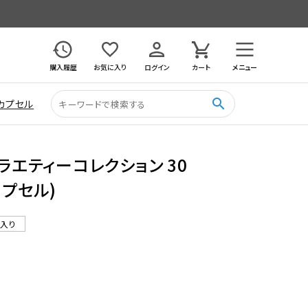
購入履歴
お気に入り
ログイン
カート
メニュー
search
カプセル
ラエティーコレクション 30
カプセル)
ル入り