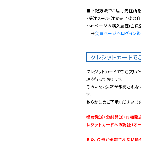
■下記方法でお届け先住所を確
・受注メール(注文完了後の自
・MYページの購入履歴(会員
　→
会員ページへログイン
クレジットカードで
クレジットカードでご注文い
理を行っております。

そのため、決済が承認されな
す。

あらかじめご了承くださいます
都度発送・分割発送・同梱発
レジットカードへの認証（オ
また、決済が承認されない場