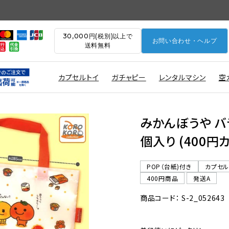
30,000円(税別)以上で
お問い合わせ・ヘルプ
送料無料
カプセルトイ
ガチャピー
レンタルマシン
空
みかんぼうや バ
個入り (400円
POP（台紙)付き
カプセ
400円商品
発送A
商品コード： S-2_052643