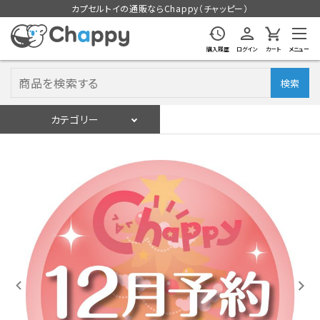
カプセルトイの通販ならChappy（チャッピー）
購入履歴
ログイン
カート
メニュー
検索
カテゴリー
入荷スケジュール
ログイン
会員登録
入荷スケジュールをチェック
カプセルトイマシン本体
カプセルトイ
販促用空カプセル