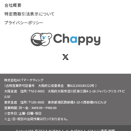
会社概要
特定商取引法表示について
プライバシーポリシー
株式会社ACTマーケティング
（古物営業許可証番号 大阪府公安委員会 第621150183222号 ）
大阪支店 住所：〒532-0002 大阪府大阪市淀川区東三国4-1-16 ジャパンクリエイトビ
ル5F
東京支店 住所：〒105-0003 東京都港区西新橋3-10-3 西新橋HSビル1F
営業時間：月～金／AM9:00－PM6:00
※定休日：土曜・日曜・祝日
※土・日・祝日の出荷作業は行っておりません。
Copyright ©2024 カプセルトイ・カプセルトイマシン通販専門