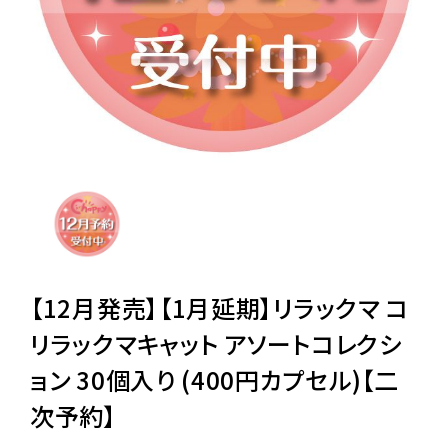
レンタル
景品・玩具・文具
販促用カプセルトイ
よくあるご質問
ご利用ガイド
【12月発売】【1月延期】リラックマ コ
リラックマキャット アソートコレクシ
ョン 30個入り (400円カプセル)【二
06-6282-7659
次予約】