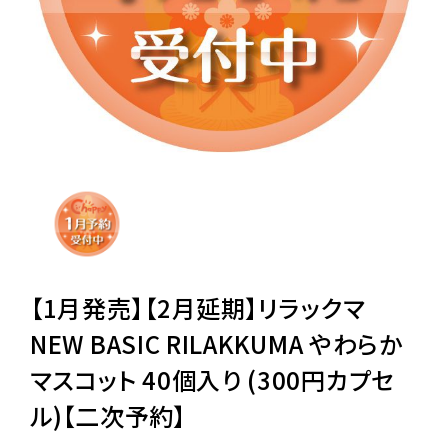
レンタル
景品・玩具・文具
販促用カプセルトイ
よくあるご質問
ご利用ガイド
【1月発売】【2月延期】リラックマ
NEW BASIC RILAKKUMA やわらか
マスコット 40個入り (300円カプセ
06-6282-7659
ル)【二次予約】