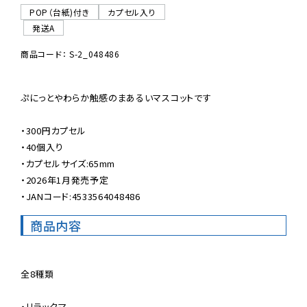
POP（台紙)付き
カプセル入り
発送A
商品コード： S-2_048486
ぷにっとやわらか触感のまあるいマスコットです

・300円カプセル

・40個入り

・カプセルサイズ:65mm

・2026年1月発売予定

・JANコード:4533564048486
商品内容
全8種類

・リラックマ
