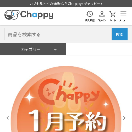
カプセルトイの通販ならChappy（チャッピー）
購入履歴
ログイン
カート
メニュー
検索
カテゴリー
入荷スケジュール
ログイン
会員登録
入荷スケジュールをチェック
カプセルトイマシン本体
カプセルトイ
販促用空カプセル