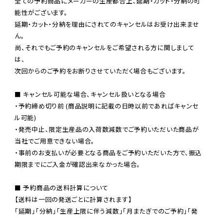
全ての予約商品にメーカーの生産都合上、延期・カット・分納の可
能性がございます。

延期・カット・分納を理由にされてのキャンセルはお受け出来ませ
ん。

尚、それでもご予約のキャンセルをご希望される方に関しまして
は、

次回からのご予約をお断りさせていただく場合もございます。

■ キャンセル可能な場合、キャンセル扱いとなる場合

・予約締め切り前 (商品説明に記載の日時以前であればキャンセ
ル可能)

・発売中止、限定生産品の入荷数減数でご予約いただいた商品が
当社でご用意できない場合。

・事前のお支払いが必要となる商品をご予約いただいた方で、振込
期限までにご入金が確認出来なかった場合。

■ 予約商品の送料計算について

【送料は一回の発送ごとに計算されます】

「延期」「分納」「生産上限に伴う減数」「月またぎでのご予約」「発