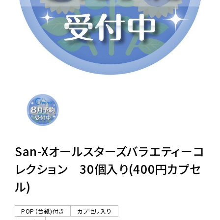
レンタル
景品・玩具・文具
販促用カプセルトイ
よくあるご質問
ご利用ガイド
San-Xオールスターズバラエティーコ
レクション 30個入り(400円カプセ
ル)
06-6282-7659
POP（台紙)付き
カプセル入り