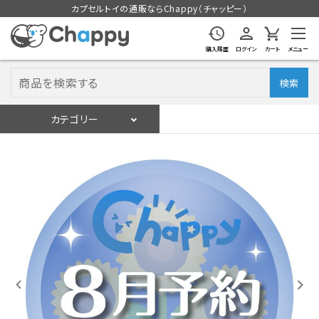
カプセルトイの通販ならChappy（チャッピー）
購入履歴
ログイン
カート
メニュー
検索
カテゴリー
入荷スケジュール
ログイン
会員登録
入荷スケジュールをチェック
カプセルトイマシン本体
カプセルトイ
販促用空カプセル