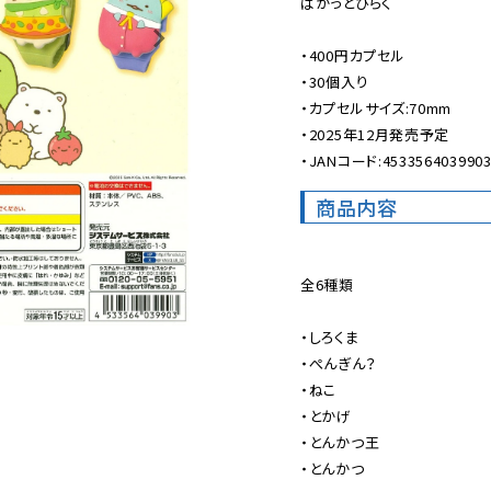
ぱかっとひらく

・400円カプセル

・30個入り

・カプセルサイズ:70mm

・2025年12月発売予定

・JANコード:453356403990
商品内容
全6種類

・しろくま

・ぺんぎん？

・ねこ

・とかげ

・とんかつ王

・とんかつ
