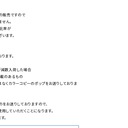
の販売ですので

せん。

比率が

います。

ります。

減数入荷した場合

載のあるもの

はなくカラーコピーのポップをお送りしておりま
のをお送りしておりますので、

用していただくことになります。

す。