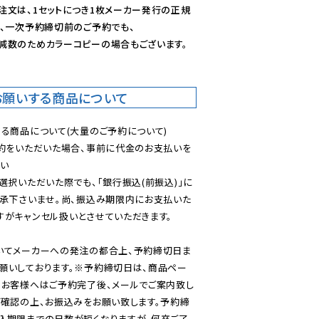
注文は、1セットにつき1枚メーカー発行の正規
、一次予約締切前のご予約でも、

減数のためカラーコピーの場合もございます。
お願いする商品について
る商品について(大量のご予約について)

予約をいただいた場合、事前に代金のお支払いを
い

選択いただいた際でも、「銀行振込(前振込)」に
了承下さいませ。尚、振込み期限内にお支払いた
がキャンセル扱いとさせていただきます。

いてメーカーへの発注の都合上、予約締切日ま
願いしております。※予約締切日は、商品ペー
のお客様へはご予約完了後、メールでご案内致し
ご確認の上、お振込みをお願い致します。予約締
込期限までの日数が短くなりますが、何卒ご了