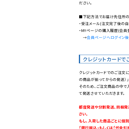
ださい。

■下記方法でお届け先住所の確
・受注メール(注文完了後の自
・MYページの購入履歴(会員
　→
会員ページへログイン
クレジットカードで
クレジットカードでのご注文
の商品が揃ってからの発送）」
そのため、ご注文商品の中で
て発送させていただきます。

都度発送や分割発送、同梱発
さい。

もし、入荷した商品ごとに個
「銀行振込」もしくは「代金引