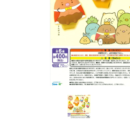
レンタル
景品・玩具・文具
販促用カプセルトイ
よくあるご質問
ご利用ガイド
06-6282-7659