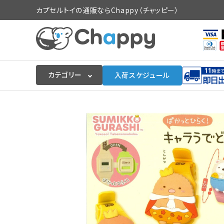
カプセルトイの通販ならChappy（チャッピー）
カテゴリー
入荷スケジュール
ログイン
会員登録
入荷スケジュールをチェック
カプセルトイマシン本体
カプセルトイ
販促用空カプセル