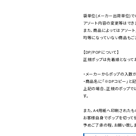
袋単位(メーカー出荷単位)で
アソート内容の変更等はできま
また、商品によってはアソート
均等になっていない商品もござ
【DP/POPについて】

正規ポップは先着順となってお
・メーカーからポップの入数が
・商品名に「※DPコピー」と記
上記の場合、正規のポップで
す。

また、A4用紙へ印刷されたも
お客様自身でポップを切って使
予めご了承の程、お願い致しま