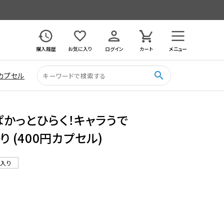
購入履歴
お気に入り
ログイン
カート
メニュー
search
カプセル
ぱかっとひらく！キャラうで
り (400円カプセル)
ル入り