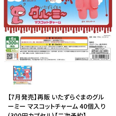
レンタル
景品・玩具・文具
販促用カプセルトイ
よくあるご質問
ご利用ガイド
【7月発売】再販 いたずらぐまのグル
06-6282-7659
ーミー マスコットチャーム 40個入り
(300円カプセル)【二次予約】