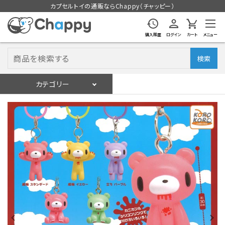
カプセルトイの通販ならChappy（チャッピー）
購入履歴
ログイン
カート
メニュー
検索
カテゴリー
入荷スケジュール
ログイン
会員登録
入荷スケジュールをチェック
カプセルトイマシン本体
カプセルトイ
販促用空カプセル