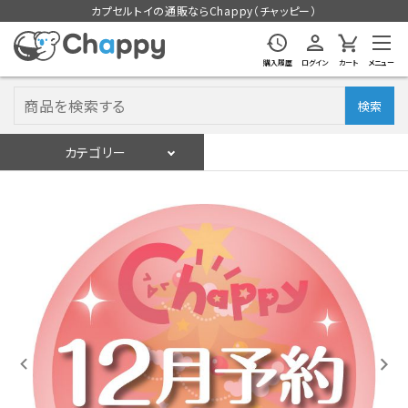
カプセルトイの通販ならChappy（チャッピー）
購入履歴
ログイン
カート
メニュー
検索
カテゴリー
入荷スケジュール
ログイン
会員登録
入荷スケジュールをチェック
カプセルトイマシン本体
カプセルトイ
販促用空カプセル