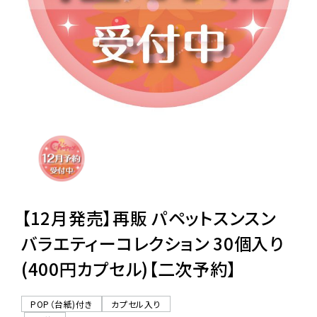
レンタル
景品・玩具・文具
販促用カプセルトイ
よくあるご質問
ご利用ガイド
【12月発売】再販 パペットスンスン
バラエティーコレクション 30個入り
(400円カプセル)【二次予約】
06-6282-7659
POP（台紙)付き
カプセル入り