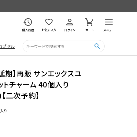
購入履歴
お気に入り
ログイン
カート
メニュー
search
カプセル
月延期】再販 サンエックスユ
ットチャーム 40個入り
)【二次予約】
ル入り
2