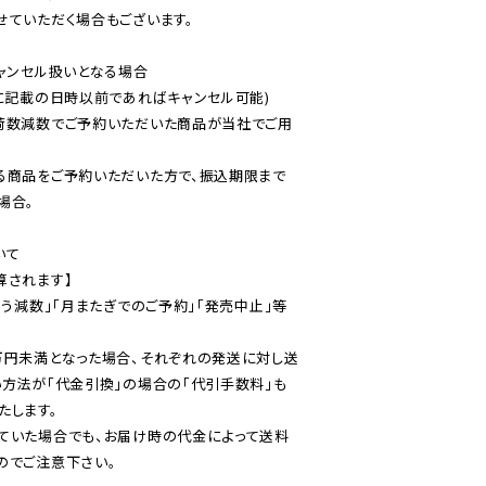
ていただく場合もございます。

ャンセル扱いとなる場合

に記載の日時以前であればキャンセル可能)

荷数減数でご予約いただいた商品が当社でご用
る商品をご予約いただいた方で、振込期限まで
合。

て

されます】

伴う減数」「月またぎでのご予約」「発売中止」等
万円未満となった場合、それぞれの発送に対し送
い方法が「代金引換」の場合の「代引手数料」も
ていた場合でも、お届け時の代金によって送料
のでご注意下さい。