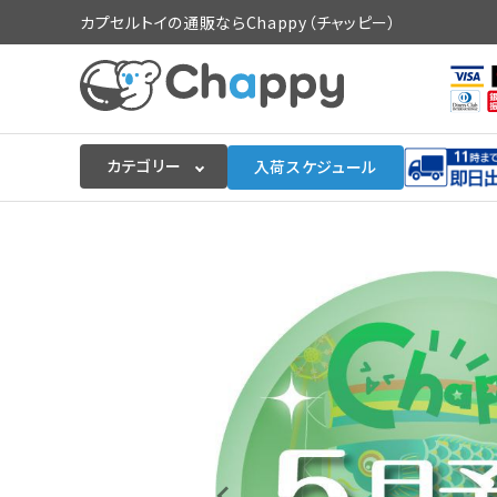
カプセルトイの通販ならChappy（チャッピー）
カテゴリー
入荷スケジュール
ログイン
会員登録
入荷スケジュールをチェック
カプセルトイマシン本体
カプセルトイ
販促用空カプセル