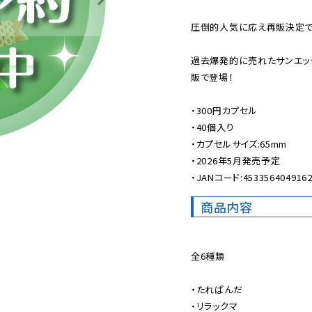
圧倒的人気に応え再販決定です
過去爆発的に売れたサンエッ
販で登場！

・300円カプセル

・40個入り

・カプセルサイズ:65mm

・2026年5月発売予定

・JANコード:453356404916
商品内容
全6種類

・たれぱんだ

・リラックマ
