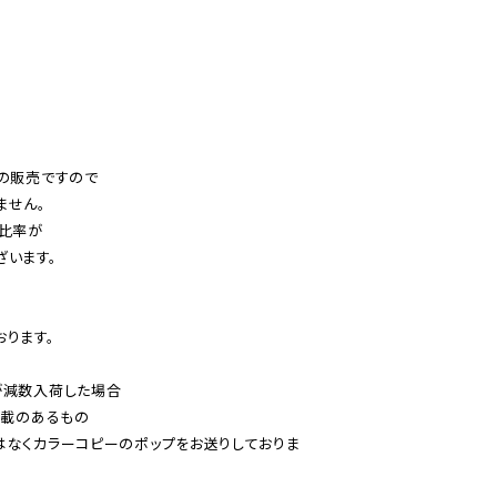
の販売ですので

せん。

比率が

います。

ります。

減数入荷した場合

載のあるもの

はなくカラーコピーのポップをお送りしておりま