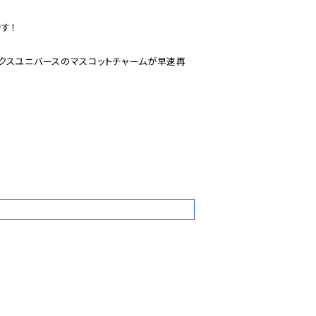
！

クスユニバースのマスコットチャームが早速再
2