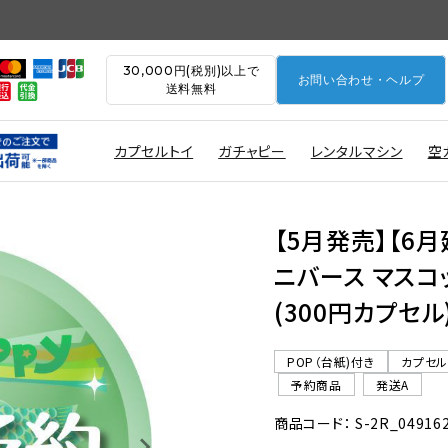
30,000円(税別)以上で
お問い合わせ・ヘルプ
送料無料
カプセルトイ
ガチャピー
レンタルマシン
空
【5月発売】【6
ニバース マスコ
(300円カプセル
POP（台紙)付き
カプセ
予約商品
発送A
商品コード： S-2R_04916