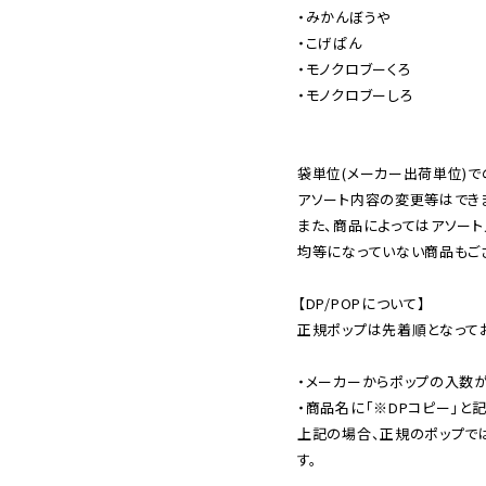
・みかんぼうや

・こげぱん

・モノクロブーくろ

・モノクロブーしろ

袋単位(メーカー出荷単位)で
アソート内容の変更等はできま
また、商品によってはアソート
均等になっていない商品もござ
【DP/POPについて】

正規ポップは先着順となってお
・メーカーからポップの入数が
・商品名に「※DPコピー」と記
上記の場合、正規のポップで
す。
