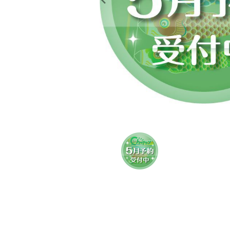
レンタル
景品・玩具・文具
販促用カプセルトイ
よくあるご質問
ご利用ガイド
06-6282-7659