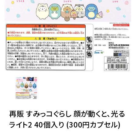
レンタル
景品・玩具・文具
販促用カプセルトイ
よくあるご質問
ご利用ガイド
再販 すみっコぐらし 顔が動くと、光る
06-6282-7659
ライト2 40個入り (300円カプセル)