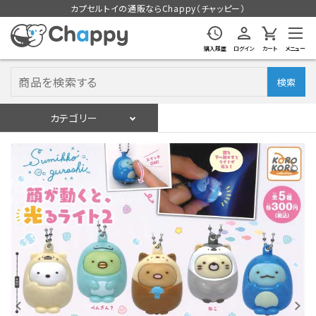
カプセルトイの通販ならChappy（チャッピー）
購入履歴
ログイン
カート
メニュー
検索
カテゴリー
入荷スケジュール
ログイン
会員登録
入荷スケジュールをチェック
カプセルトイマシン本体
カプセルトイ
販促用空カプセル