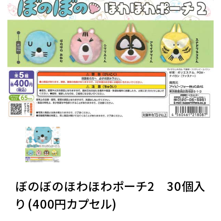
レンタル
景品・玩具・文具
販促用カプセルトイ
よくあるご質問
ご利用ガイド
ぼのぼのほわほわポーチ2 30個入
06-6282-7659
り (400円カプセル)