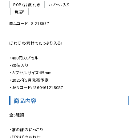
POP（台紙)付き
カプセル入り
発送B
商品コード： S-218087
ほわほわ素材でたっぷり入る!

・400円カプセル

・30個入り

・カプセルサイズ:65mm

・2025年5月発売予定

・JANコード:4560461218087
商品内容
全5種類

・ぼのぼのにっこり

・ぼのぼのおねむ
