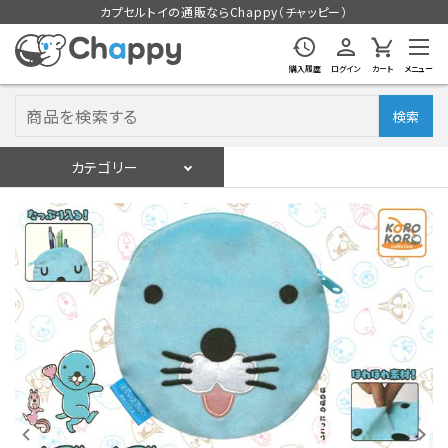
カプセルトイの通販ならChappy（チャッピー）
購入履歴
ログイン
カート
メニュー
検索
カテゴリー
入荷スケジュール
ログイン
会員登録
入荷スケジュールをチェック
カプセルトイマシン本体
カプセルトイ
販促用空カプセル