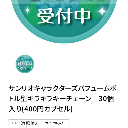
レンタル
景品・玩具・文具
販促用カプセルトイ
よくあるご質問
ご利用ガイド
サンリオキャラクターズパフュームボ
トル型キラキラキーチェーン 30個
入り(400円カプセル)
06-6282-7659
POP（台紙)付き
カプセル入り