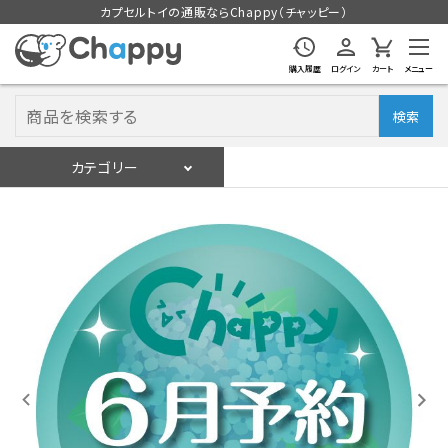
カプセルトイの通販ならChappy（チャッピー）
購入履歴
ログイン
カート
メニュー
検索
カテゴリー
入荷スケジュール
ログイン
会員登録
入荷スケジュールをチェック
カプセルトイマシン本体
カプセルトイ
販促用空カプセル