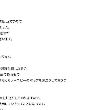
の販売ですので

せん。

比率が

います。

ります。

減数入荷した場合

載のあるもの

はなくカラーコピーのポップをお送りしておりま
のをお送りしておりますので、

用していただくことになります。

す。