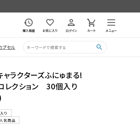
購入履歴
お気に入り
ログイン
カート
メニュー
search
カプセル
キャラクターズふにゅまる!
コレクション 30個入り
)
ル入り
人気商品