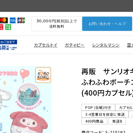
30,000円(税別)以上で
お問い合わせ・ヘルプ
送料無料
カプセルトイ
ガチャピー
レンタルマシン
空
再販 サンリオ
ふわふわポーチ
(400円カプセル
POP（台紙)付き
カプセ
3-4営業日を目安に発送
400円商品
発送B
商品コード： S-215192