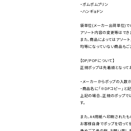
・ポムポムプリン

・ハンギョドン

袋単位(メーカー出荷単位)で
アソート内容の変更等はできま
また、商品によってはアソート
均等になっていない商品もござ
【DP/POPについて】

正規ポップは先着順となってお
・メーカーからポップの入数が
・商品名に「※DPコピー」と記
上記の場合、正規のポップで
す。

また、A4用紙へ印刷されたも
お客様自身でポップを切って使
予めご了承の程、お願い致しま