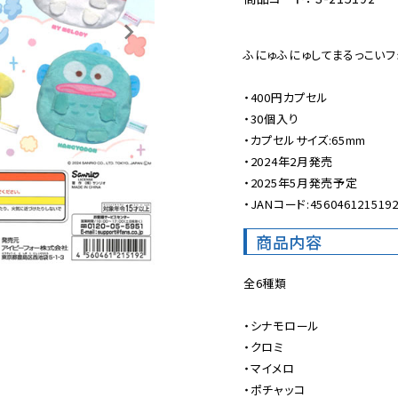
ふにゅふにゅしてまるっこいフォ
・400円カプセル

・30個入り

・カプセルサイズ:65mm

・2024年2月発売

・2025年5月発売予定

・JANコード:456046121519
商品内容
全6種類

・シナモロール

・クロミ

・マイメロ

・ポチャッコ
