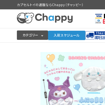
カプセルトイの通販ならChappy（チャッピー）
カテゴリー
入荷スケジュール
ログイン
会員登録
入荷スケジュールをチェック
カプセルトイマシン本体
カプセルトイ
販促用空カプセル