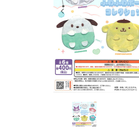
レンタル
景品・玩具・文具
販促用カプセルトイ
よくあるご質問
ご利用ガイド
06-6282-7659