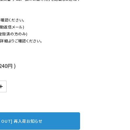
認ください。

動返信メール)

登録済の方のみ)

後
,240円
)
D OUT] 再入荷お知らせ