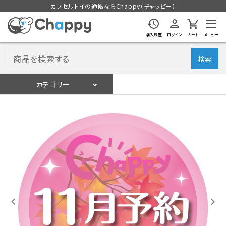
カプセルトイの通販ならChappy（チャッピー）
購入履歴
ログイン
カート
メニュー
検索
カテゴリー
入荷スケジュール
ログイン
会員登録
入荷スケジュールをチェック
カプセルトイマシン本体
カプセルトイ
販促用空カプセル