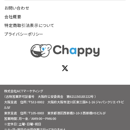
お問い合わせ
会社概要
特定商取引法表示について
プライバシーポリシー
株式会社ACTマーケティング
（古物営業許可証番号 大阪府公安委員会 第621150183222号 ）
大阪支店 住所：〒532-0002 大阪府大阪市淀川区東三国4-1-16 ジャパンクリエイトビ
ル5F
東京支店 住所：〒105-0003 東京都港区西新橋3-10-3 西新橋HSビル1F
営業時間：月～金／AM9:00－PM6:00
※定休日：土曜・日曜・祝日
※土・日・祝日の出荷作業は行っておりません。