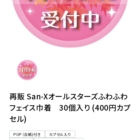
レンタル
景品・玩具・文具
販促用カプセルトイ
よくあるご質問
ご利用ガイド
再販 San-Xオールスターズふわふわ
フェイス巾着 30個入り (400円カプ
セル)
06-6282-7659
POP（台紙)付き
カプセル入り