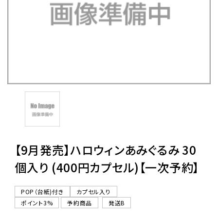
レンタル
景品・玩具・文具
販促用カプセルトイ
よくあるご質問
ご利用ガイド
【9月発売】ハロウィンあみぐるみ 30
個入り (400円カプセル)【一次予約】
06-6282-7659
POP（台紙)付き
カプセル入り
ポイント3%
予約商品
発送B