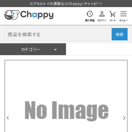
カプセルトイの通販ならChappy（チャッピー）
購入履歴
ログイン
カート
メニュー
検索
カテゴリー
入荷スケジュール
ログイン
会員登録
入荷スケジュールをチェック
カプセルトイマシン本体
カプセルトイ
販促用空カプセル