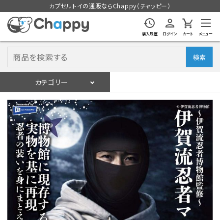
カプセルトイの通販ならChappy（チャッピー）
購入履歴
ログイン
カート
メニュー
検索
カテゴリー
入荷スケジュール
ログイン
会員登録
入荷スケジュールをチェック
カプセルトイマシン本体
カプセルトイ
販促用空カプセル