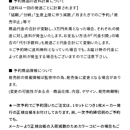
■ 予約商品の送料計算について

【送料は一回の発送ごとに計算されます】

「延期」「分納」「生産上限に伴う減数」「月またぎでのご予約」「発
売中止」等で

商品代金の合計が変動し、3万円未満となった場合、それぞれの発
送に対し送料が発生いたします。お支払い方法が「代金引換」の場
※ご予約時に送料無料となっていた場合でも、お届け時の代金に
よって送料が発生する場合もございますのでご注意下さい。
■ 予約商品情報について

発売前の掲載情報は監修中の為、発売後に変更となる場合があり
ます。

(変更の可能性がある点…商品仕様、内容、デザイン、発売時期等)

★一次予約でご予約頂いたご注文は、1セットにつき1枚メーカー発
行の正規台紙をお付けしております。尚、一次予約締切前のご予約
でも、

メーカーより正規台紙の入荷減数のためカラーコピーの場合もご