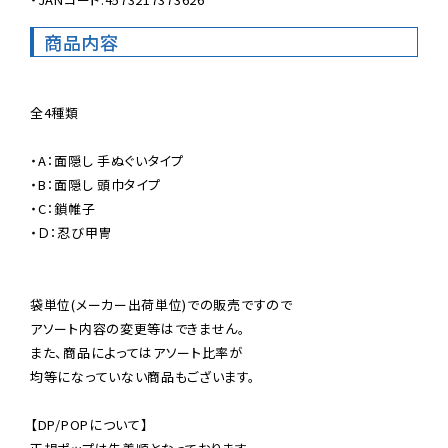
商品内容
全4種類

・A：面隠し 手ぬぐいタイプ

・B：面隠し 頭巾タイプ

・C：鎖帷子

・Ｄ：忍び甲冑

袋単位(メーカー出荷単位)での販売ですので

アソート内容の変更等はできません。

また、商品によってはアソート比率が

均等になっていない商品もございます。

【DP/POPについて】
