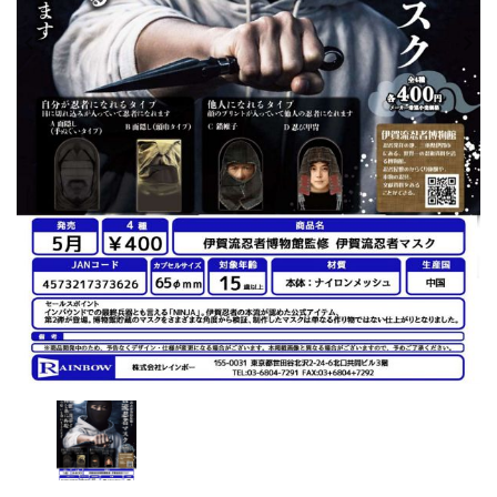
レンタル
景品・玩具・文具
販促用カプセルトイ
よくあるご質問
ご利用ガイド
06-6282-7659