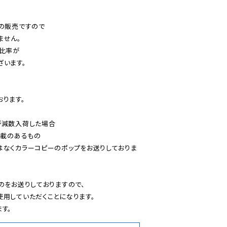
の販売ですので

せん。

比率が

います。

ります。

減数入荷した場合

載のあるもの

はなくカラーコピーのポップをお送りしておりま
のをお送りしておりますので、

用していただくことになります。

す。