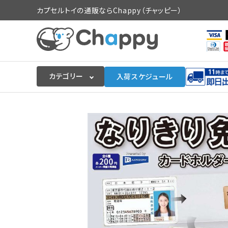
カプセルトイの通販ならChappy（チャッピー）
カテゴリー
入荷スケジュール
ログイン
会員登録
入荷スケジュールをチェック
カプセルトイマシン本体
カプセルトイ
販促用空カプセル