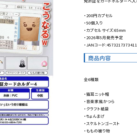
免許証をカードホルダーへ入
・200円カプセル

・50個入り

・カプセルサイズ:65mm

・2026年5月発売予定

・JANコード:457321737341
商品内容
全6種類

・猫耳ニット帽

・音楽家風かつら

・クラフト紙袋

・ちょんまげ

・スケルトンゴースト

・ももの被り物
