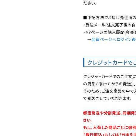
ださい。

■下記方法でお届け先住所の確
・受注メール(注文完了後の自
・MYページの購入履歴(会員
　→
会員ページへログイン
クレジットカードで
クレジットカードでのご注文
の商品が揃ってからの発送）」
そのため、ご注文商品の中で
て発送させていただきます。

都度発送や分割発送、同梱発
さい。

もし、入荷した商品ごとに個
「銀行振込」もしくは「代金引