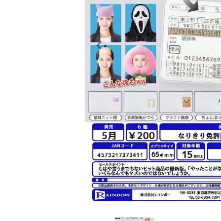
レンタル
景品・玩具・文具
販促用カプセルトイ
よくあるご質問
ご利用ガイド
06-6282-7659