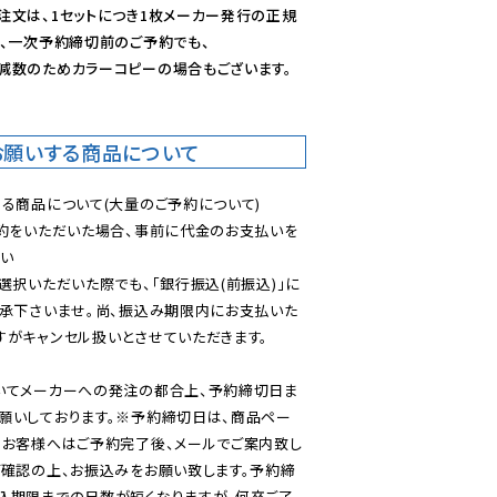
注文は、1セットにつき1枚メーカー発行の正規
、一次予約締切前のご予約でも、

減数のためカラーコピーの場合もございます。
お願いする商品について
る商品について(大量のご予約について)

予約をいただいた場合、事前に代金のお支払いを
い

選択いただいた際でも、「銀行振込(前振込)」に
了承下さいませ。尚、振込み期限内にお支払いた
がキャンセル扱いとさせていただきます。

いてメーカーへの発注の都合上、予約締切日ま
願いしております。※予約締切日は、商品ペー
のお客様へはご予約完了後、メールでご案内致し
ご確認の上、お振込みをお願い致します。予約締
込期限までの日数が短くなりますが、何卒ご了