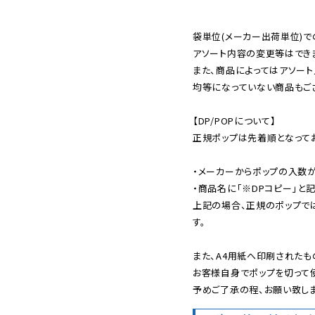
袋単位(メーカー出荷単位)で
アソート内容の変更等はできま
また、商品によってはアソート
均等になっていない商品もござ
【DP/POPについて】

正規ポップは先着順となってお
・メーカーからポップの入数が
・商品名に「※DPコピー」と記
上記の場合、正規のポップで
す。

また、A4用紙へ印刷されたも
お客様自身でポップを切って使
予めご了承の程、お願い致しま