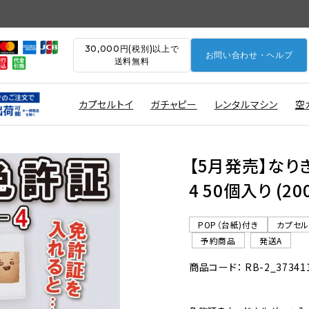
30,000円(税別)以上で
お問い合わせ・ヘルプ
送料無料
カプセルトイ
ガチャピー
レンタルマシン
空
【5月発売】な
4 50個入り (
POP（台紙)付き
カプセ
予約商品
発送A
商品コード： RB-2_37341