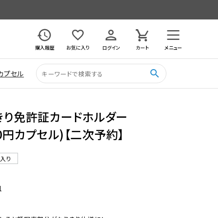
購入履歴
お気に入り
ログイン
カート
メニュー
search
カプセル
りきり免許証カードホルダー
200円カプセル)【二次予約】
ル入り
1