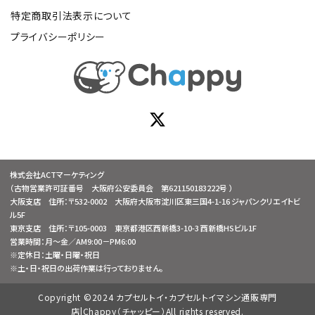
特定商取引法表示について
プライバシーポリシー
株式会社ACTマーケティング
（古物営業許可証番号 大阪府公安委員会 第621150183222号 ）
大阪支店 住所：〒532-0002 大阪府大阪市淀川区東三国4-1-16 ジャパンクリエイトビ
ル5F
東京支店 住所：〒105-0003 東京都港区西新橋3-10-3 西新橋HSビル1F
営業時間：月～金／AM9:00－PM6:00
※定休日：土曜・日曜・祝日
※土・日・祝日の出荷作業は行っておりません。
Copyright ©2024 カプセルトイ・カプセルトイマシン通販専門
店|Chappy（チャッピー）All rights reserved.