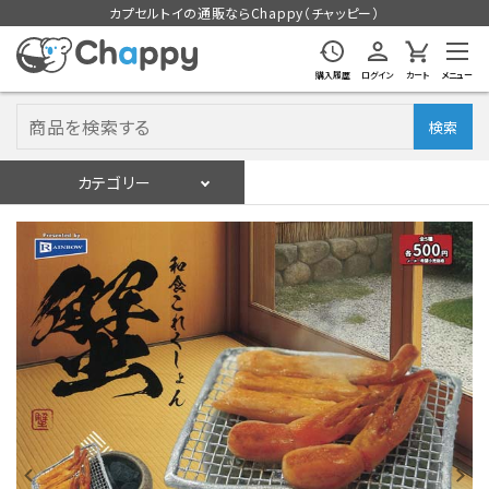
カプセルトイの通販ならChappy（チャッピー）
購入履歴
ログイン
カート
メニュー
検索
カテゴリー
入荷スケジュール
ログイン
会員登録
入荷スケジュールをチェック
カプセルトイマシン本体
カプセルトイ
販促用空カプセル