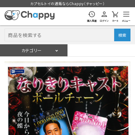
カプセルトイの通販ならChappy（チャッピー）
購入履歴
ログイン
カート
メニュー
検索
カテゴリー
入荷スケジュール
ログイン
会員登録
入荷スケジュールをチェック
カプセルトイマシン本体
カプセルトイ
販促用空カプセル