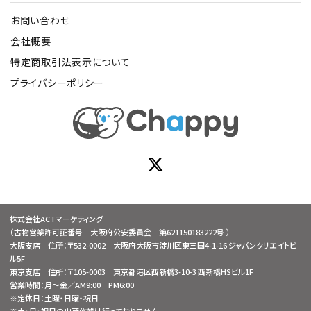
お問い合わせ
会社概要
特定商取引法表示について
プライバシーポリシー
株式会社ACTマーケティング
（古物営業許可証番号 大阪府公安委員会 第621150183222号 ）
大阪支店 住所：〒532-0002 大阪府大阪市淀川区東三国4-1-16 ジャパンクリエイトビ
ル5F
東京支店 住所：〒105-0003 東京都港区西新橋3-10-3 西新橋HSビル1F
営業時間：月～金／AM9:00－PM6:00
※定休日：土曜・日曜・祝日
※土・日・祝日の出荷作業は行っておりません。