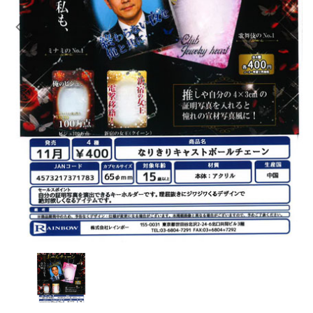
レンタル
景品・玩具・文具
販促用カプセルトイ
よくあるご質問
ご利用ガイド
06-6282-7659