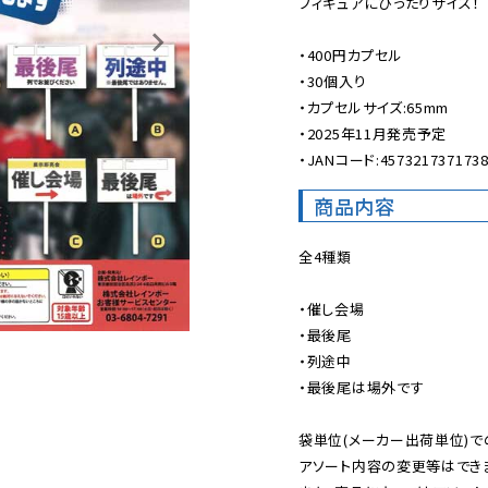
フィギュアにぴったりサイズ！

・400円カプセル

・30個入り

・カプセルサイズ:65mm

・2025年11月発売予定

・JANコード:457321737173
商品内容
全4種類

・催し会場

・最後尾

・列途中

・最後尾は場外です

袋単位(メーカー出荷単位)で
アソート内容の変更等はできま