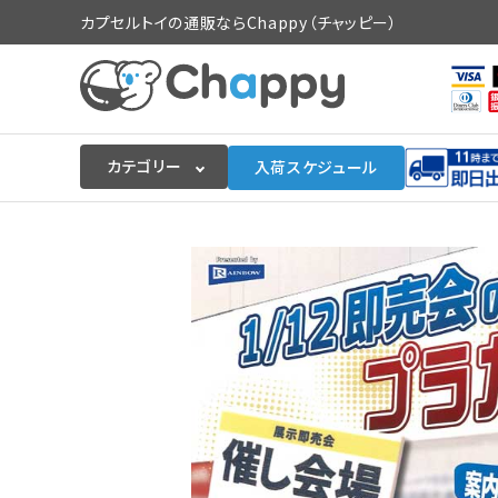
カプセルトイの通販ならChappy（チャッピー）
カテゴリー
入荷スケジュール
ログイン
会員登録
入荷スケジュールをチェック
カプセルトイマシン本体
カプセルトイ
販促用空カプセル