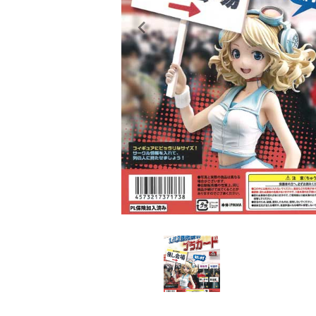
レンタル
景品・玩具・文具
販促用カプセルトイ
よくあるご質問
ご利用ガイド
06-6282-7659