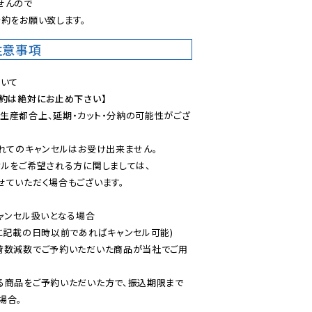
んので

約をお願い致します。
注意事項
予約は絶対にお止め下さい】
生産都合上、延期・カット・分納の可能性がござ
れてのキャンセルはお受け出来ません。

ルをご希望される方に関しましては、

ていただく場合もございます。

ャンセル扱いとなる場合

に記載の日時以前であればキャンセル可能)

荷数減数でご予約いただいた商品が当社でご用
る商品をご予約いただいた方で、振込期限まで
合。
