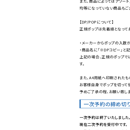
また、商品によってはアソート
均等になっていない商品もござ
【DP/POPについて】

正規ポップは先着順となってお
・メーカーからポップの入数が
・商品名に「※DPコピー」と記
上記の場合、正規のポップで
す。

また、A4用紙へ印刷されたも
お客様自身でポップを切って使
予めご了承の程、お願い致しま
一次予約の締め切
一次予約は終了いたしました
現在二次予約を受付中です。