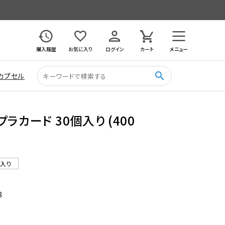
購入履歴
お気に入り
ログイン
カート
メニュー
search
カプセル
ラカード 30個入り (400
ル入り
8