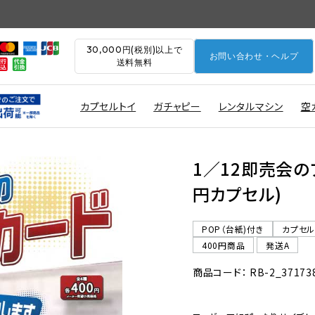
30,000円(税別)以上で
お問い合わせ・ヘルプ
送料無料
カプセルトイ
ガチャピー
レンタルマシン
空
1／12即売会のプ
円カプセル)
POP（台紙)付き
カプセ
400円商品
発送A
商品コード： RB-2_37173