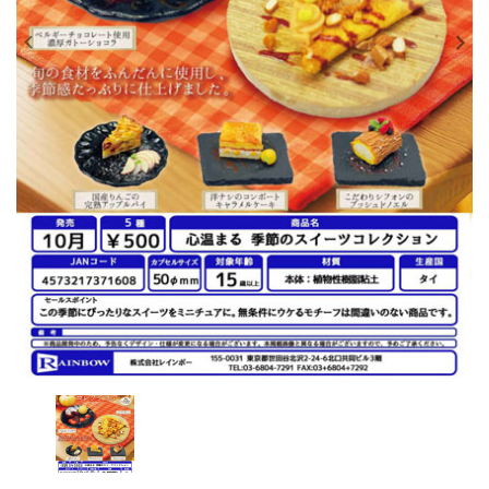
レンタル
景品・玩具・文具
販促用カプセルトイ
よくあるご質問
ご利用ガイド
06-6282-7659