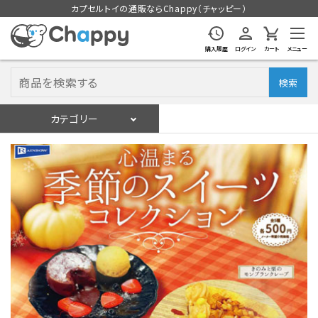
カプセルトイの通販ならChappy（チャッピー）
購入履歴
ログイン
カート
メニュー
検索
カテゴリー
入荷スケジュール
ログイン
会員登録
入荷スケジュールをチェック
カプセルトイマシン本体
カプセルトイ
販促用空カプセル