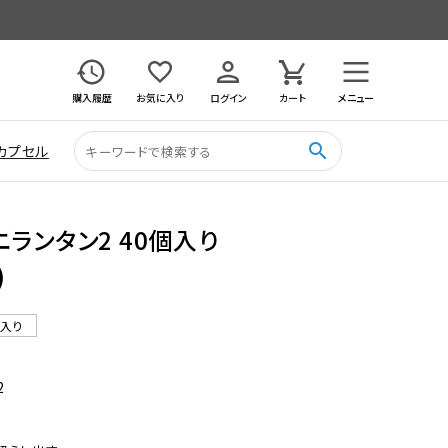
購入履歴
お気に入り
ログイン
カート
メニュー
search
カプセル
ランタン2 40個入り
)
ル入り
2