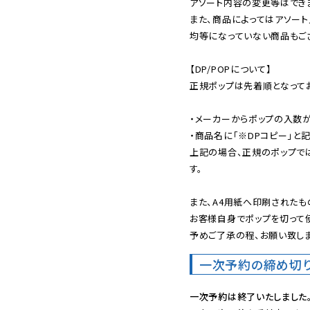
アソート内容の変更等はできま
また、商品によってはアソート
均等になっていない商品もござ
【DP/POPについて】

正規ポップは先着順となってお
・メーカーからポップの入数が
・商品名に「※DPコピー」と記
上記の場合、正規のポップで
す。

また、A4用紙へ印刷されたも
お客様自身でポップを切って使
予めご了承の程、お願い致しま
一次予約の締め切
一次予約は終了いたしました