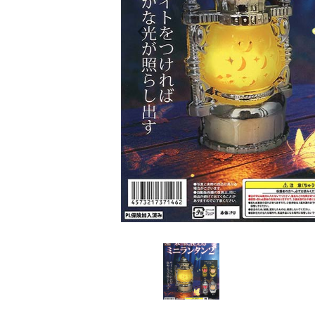
レンタル
景品・玩具・文具
販促用カプセルトイ
よくあるご質問
ご利用ガイド
06-6282-7659