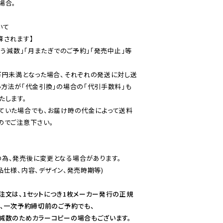
合。

て

されます】

伴う減数」「月またぎでのご予約」「発売中止」等
万円未満となった場合、それぞれの発送に対し送
い方法が「代金引換」の場合の「代引手数料」も
ていた場合でも、お届け時の代金によって送料
のでご注意下さい。
為、発売後に変更となる場合があります。

仕様、内容、デザイン、発売時期等)

注文は、1セットにつき1枚メーカー発行の正規
、一次予約締切前のご予約でも、

減数のためカラーコピーの場合もございます。