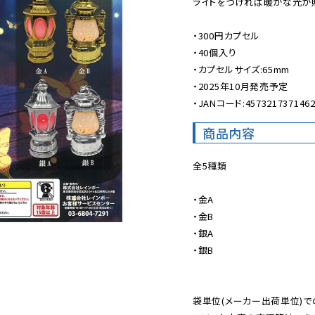
ライトをつければ暖かな光が照
・300円カプセル

・40個入り

・カプセルサイズ:65mm

・2025年10月発売予定

・JANコード:457321737146
商品内容
全5種類

・金A

・金B

・銀A

・銀B

袋単位(メーカー出荷単位)で