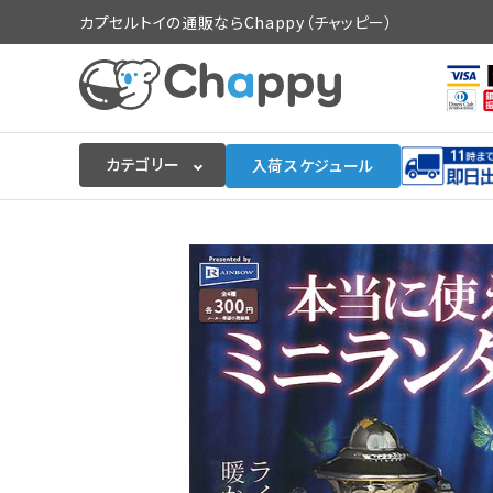
カプセルトイの通販ならChappy（チャッピー）
カテゴリー
入荷スケジュール
ログイン
会員登録
入荷スケジュールをチェック
カプセルトイマシン本体
カプセルトイ
販促用空カプセル