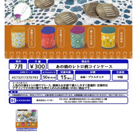
レンタル
景品・玩具・文具
販促用カプセルトイ
よくあるご質問
ご利用ガイド
06-6282-7659