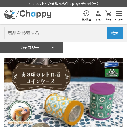
カプセルトイの通販ならChappy（チャッピー）
購入履歴
ログイン
カート
メニュー
検索
カテゴリー
入荷スケジュール
ログイン
会員登録
入荷スケジュールをチェック
カプセルトイマシン本体
カプセルトイ
販促用空カプセル