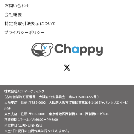
お問い合わせ
会社概要
特定商取引法表示について
プライバシーポリシー
株式会社ACTマーケティング
（古物営業許可証番号 大阪府公安委員会 第621150183222号 ）
大阪支店 住所：〒532-0002 大阪府大阪市淀川区東三国4-1-16 ジャパンクリエイトビ
ル5F
東京支店 住所：〒105-0003 東京都港区西新橋3-10-3 西新橋HSビル1F
営業時間：月～金／AM9:00－PM6:00
※定休日：土曜・日曜・祝日
※土・日・祝日の出荷作業は行っておりません。