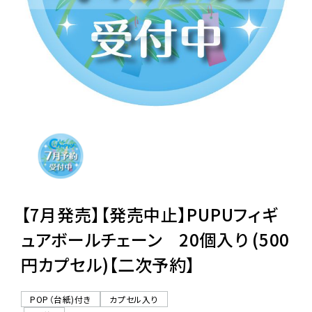
レンタル
景品・玩具・文具
販促用カプセルトイ
よくあるご質問
ご利用ガイド
【7月発売】【発売中止】PUPUフィギ
ュアボールチェーン 20個入り (500
円カプセル)【二次予約】
06-6282-7659
POP（台紙)付き
カプセル入り