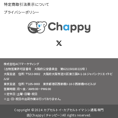
特定商取引法表示について
プライバシーポリシー
株式会社ACTマーケティング
（古物営業許可証番号 大阪府公安委員会 第621150183222号 ）
大阪支店 住所：〒532-0002 大阪府大阪市淀川区東三国4-1-16 ジャパンクリエイトビ
ル5F
東京支店 住所：〒105-0003 東京都港区西新橋3-10-3 西新橋HSビル1F
営業時間：月～金／AM9:00－PM6:00
※定休日：土曜・日曜・祝日
※土・日・祝日の出荷作業は行っておりません。
Copyright ©2024 カプセルトイ・カプセルトイマシン通販専門
店|Chappy（チャッピー）All rights reserved.