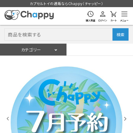
カプセルトイの通販ならChappy（チャッピー）
購入履歴
ログイン
カート
メニュー
検索
カテゴリー
入荷スケジュール
ログイン
会員登録
入荷スケジュールをチェック
カプセルトイマシン本体
カプセルトイ
販促用空カプセル