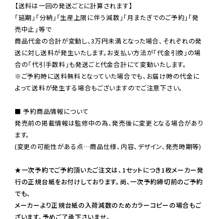
【送料は一回の発送ごとに計算されます】

「延期」「分納」「生産上限に伴う減数」「月またぎでのご予約」「発
売中止」等で

商品代金の合計が変動し、3万円未満となった場合、それぞれの発
送に対し送料が発生いたします。お支払い方法が「代金引換」の場
※ご予約時に送料無料となっていた場合でも、お届け時の代金に
よって送料が発生する場合もございますのでご注意下さい。
■ 予約商品情報について

発売前の掲載情報は監修中の為、発売後に変更となる場合があり
ます。

(変更の可能性がある点…商品仕様、内容、デザイン、発売時期等)

★一次予約でご予約頂いたご注文は、1セットにつき1枚メーカー発
行の正規台紙をお付けしております。尚、一次予約締切前のご予約
でも、

メーカーより正規台紙の入荷減数のためカラーコピーの場合もご
ざいます。予めご了承下さいませ。