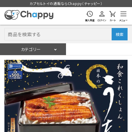
カプセルトイの通販ならChappy（チャッピー）
購入履歴
ログイン
カート
メニュー
検索
カテゴリー
入荷スケジュール
ログイン
会員登録
入荷スケジュールをチェック
カプセルトイマシン本体
カプセルトイ
販促用空カプセル