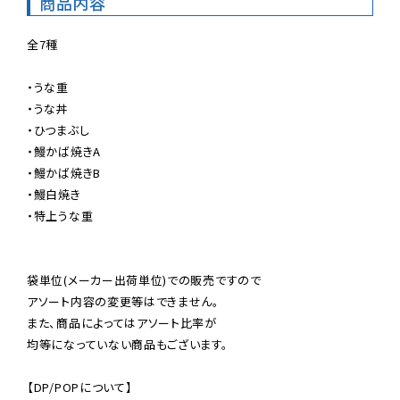
商品内容
全7種

・うな重

・うな丼

・ひつまぶし

・鰻かば焼きA

・鰻かば焼きB

・鰻白焼き

・特上うな重

袋単位(メーカー出荷単位)での販売ですので

アソート内容の変更等はできません。

また、商品によってはアソート比率が

均等になっていない商品もございます。

【DP/POPについて】
