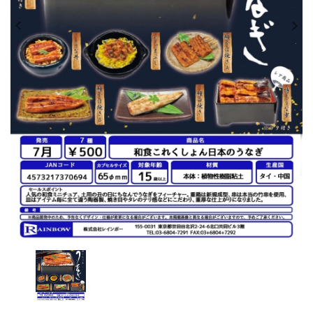
レンタル
景品・玩具・文具
販促用カプセルトイ
よくあるご質問
ご利用ガイド
06-6282-7659