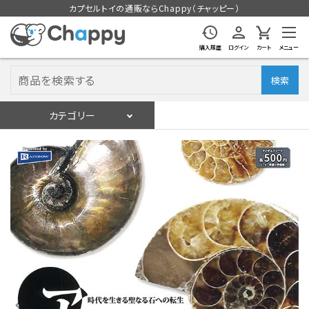
カプセルトイの通販ならChappy（チャッピー）
購入履歴
ログイン
カート
メニュー
検索
カテゴリー
入荷スケジュール
ログイン
会員登録
入荷スケジュールをチェック
カプセルトイマシン本体
カプセルトイ
販促用空カプセル