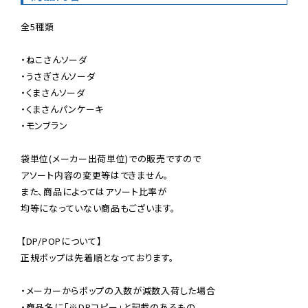
全5種類

・ねこさんソーダ

・うさぎさんソーダ

・くまさんソーダ

・くまさんパンケーキ

・モンブラン

袋単位(メーカー出荷単位)での販売ですので

アソート内容の変更等はできません。

また、商品によってはアソート比率が

均等になっていない商品もございます。

【DP/POPについて】

正規ポップは先着順となっております。

・メーカーからポップの入数が減数入荷した場合

・商品名に「※DPコピー」と記載のあるもの
