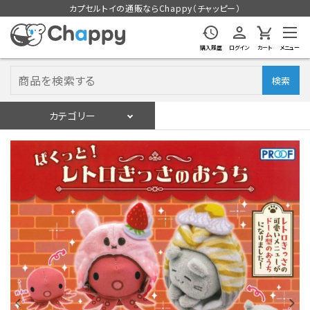
カプセルトイの通販ならChappy（チャッピー）
購入履歴
ログイン
カート
メニュー
検索
カテゴリー
入荷スケジュール
ログイン
会員登録
入荷スケジュールをチェック
カプセルトイマシン本体
カプセルトイ
販促用空カプセル