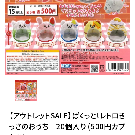
レンタル
景品・玩具・文具
販促用カプセルトイ
よくあるご質問
ご利用ガイド
【アウトレットSALE】ぱくっと!レトロき
06-6282-7659
っさのおうち 20個入り (500円カプ