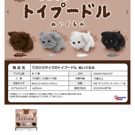
レンタル
景品・玩具・文具
販促用カプセルトイ
よくあるご質問
ご利用ガイド
06-6282-7659