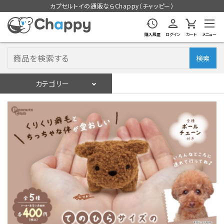
カプセルトイの通販ならChappy（チャッピー）
購入履歴
ログイン
カート
メニュー
検索
カテゴリー
入荷スケジュール
ログイン
会員登録
入荷スケジュールをチェック
カプセルトイマシン本体
カプセルトイ
販促用空カプセル