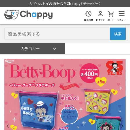
カプセルトイの通販ならChappy（チャッピー）
購入履歴
ログイン
カート
メニュー
検索
カテゴリー
入荷スケジュール
ログイン
会員登録
入荷スケジュールをチェック
カプセルトイマシン本体
カプセルトイ
販促用空カプセル