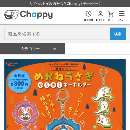
カプセルトイの通販ならChappy（チャッピー）
購入履歴
ログイン
カート
メニュー
検索
カテゴリー
入荷スケジュール
ログイン
会員登録
入荷スケジュールをチェック
カプセルトイマシン本体
カプセルトイ
販促用空カプセル