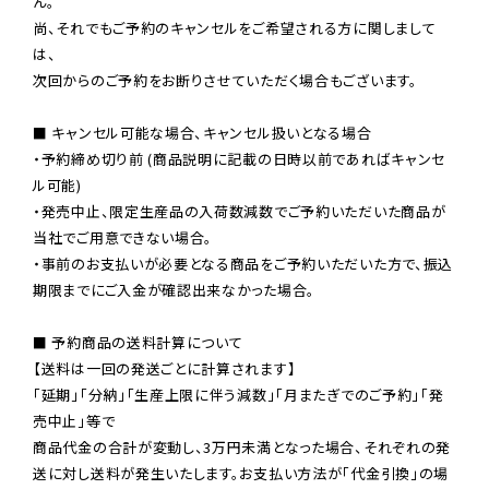
ん。

尚、それでもご予約のキャンセルをご希望される方に関しまして
は、

次回からのご予約をお断りさせていただく場合もございます。

■ キャンセル可能な場合、キャンセル扱いとなる場合

・予約締め切り前 (商品説明に記載の日時以前であればキャンセ
ル可能)

・発売中止、限定生産品の入荷数減数でご予約いただいた商品が
当社でご用意できない場合。

・事前のお支払いが必要となる商品をご予約いただいた方で、振込
期限までにご入金が確認出来なかった場合。

■ 予約商品の送料計算について

【送料は一回の発送ごとに計算されます】

「延期」「分納」「生産上限に伴う減数」「月またぎでのご予約」「発
売中止」等で

商品代金の合計が変動し、3万円未満となった場合、それぞれの発
送に対し送料が発生いたします。お支払い方法が「代金引換」の場