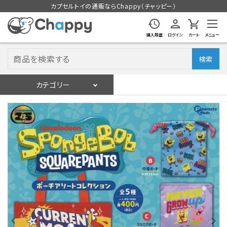
カプセルトイの通販ならChappy（チャッピー）
購入履歴
ログイン
カート
メニュー
検索
カテゴリー
入荷スケジュール
ログイン
会員登録
入荷スケジュールをチェック
カプセルトイマシン本体
カプセルトイ
販促用空カプセル