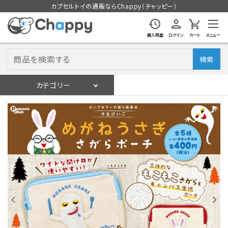
カプセルトイの通販ならChappy（チャッピー）
購入履歴
ログイン
カート
メニュー
検索
カテゴリー
入荷スケジュール
ログイン
会員登録
入荷スケジュールをチェック
カプセルトイマシン本体
カプセルトイ
販促用空カプセル