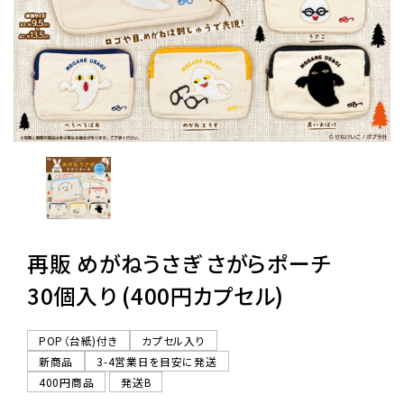
レンタル
景品・玩具・文具
販促用カプセルトイ
よくあるご質問
再販 めがねうさぎ さがらポーチ
ご利用ガイド
30個入り (400円カプセル)
06-6282-7659
POP（台紙)付き
カプセル入り
新商品
3-4営業日を目安に発送
400円商品
発送B