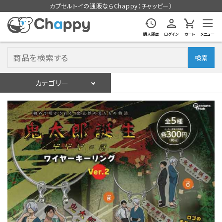
カプセルトイの通販ならChappy（チャッピー）
購入履歴
ログイン
カート
メニュー
検索
カテゴリー
入荷スケジュール
ログイン
会員登録
入荷スケジュールをチェック
カプセルトイマシン本体
カプセルトイ
販促用空カプセル