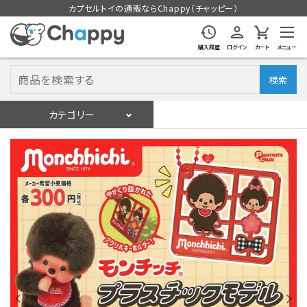
カプセルトイの通販ならChappy（チャッピー）
購入履歴
ログイン
カート
メニュー
検索
カテゴリー
入荷スケジュール
ログイン
会員登録
入荷スケジュールをチェック
カプセルトイマシン本体
カプセルトイ
販促用空カプセル