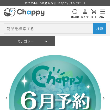
カプセルトイの通販ならChappy（チャッピー）
購入履歴
ログイン
カート
メニュー
検索
カテゴリー
入荷スケジュール
ログイン
会員登録
入荷スケジュールをチェック
カプセルトイマシン本体
カプセルトイ
販促用空カプセル