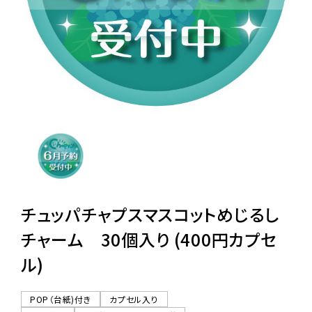
レンタル
景品・玩具・文具
販促用カプセルトイ
よくあるご質問
ご利用ガイド
チュッパチャプスマスコットめじるし
チャーム 30個入り (400円カプセ
ル)
06-6282-7659
POP（台紙)付き
カプセル入り