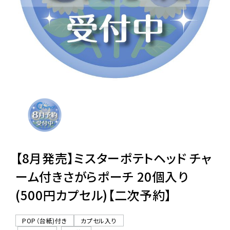
レンタル
景品・玩具・文具
販促用カプセルトイ
よくあるご質問
ご利用ガイド
【8月発売】ミスターポテトヘッド チャ
ーム付きさがらポーチ 20個入り
(500円カプセル)【二次予約】
06-6282-7659
POP（台紙)付き
カプセル入り