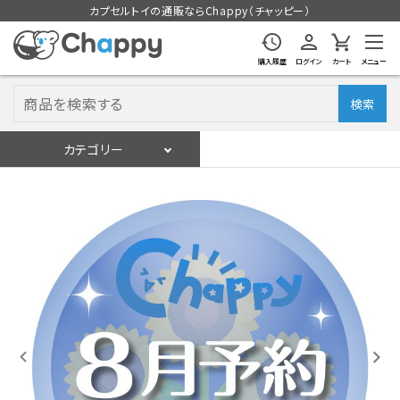
カプセルトイの通販ならChappy（チャッピー）
購入履歴
ログイン
カート
メニュー
検索
カテゴリー
入荷スケジュール
ログイン
会員登録
入荷スケジュールをチェック
カプセルトイマシン本体
カプセルトイ
販促用空カプセル