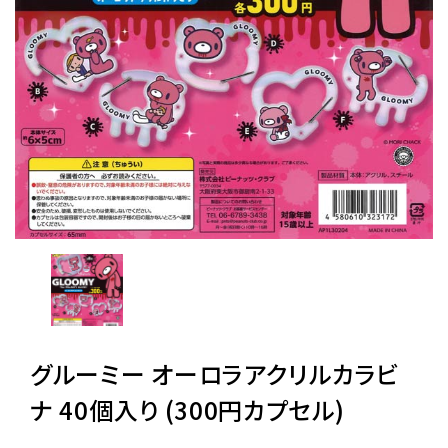
レンタル
景品・玩具・文具
販促用カプセルトイ
よくあるご質問
ご利用ガイド
グルーミー オーロラアクリルカラビ
06-6282-7659
ナ 40個入り (300円カプセル)