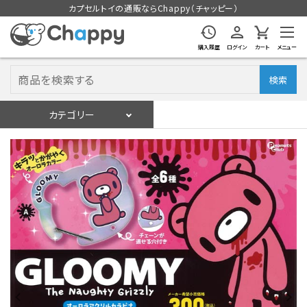
カプセルトイの通販ならChappy（チャッピー）
購入履歴
ログイン
カート
メニュー
検索
カテゴリー
入荷スケジュール
ログイン
会員登録
入荷スケジュールをチェック
カプセルトイマシン本体
カプセルトイ
販促用空カプセル