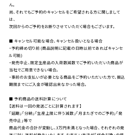
ん。

尚、それでもご予約のキャンセルをご希望される方に関しまして
は、

次回からのご予約をお断りさせていただく場合もございます。

■ キャンセル可能な場合、キャンセル扱いとなる場合

・予約締め切り前 (商品説明に記載の日時以前であればキャンセ
ル可能)

・発売中止、限定生産品の入荷数減数でご予約いただいた商品が
当社でご用意できない場合。

・事前のお支払いが必要となる商品をご予約いただいた方で、振込
期限までにご入金が確認出来なかった場合。

■ 予約商品の送料計算について

【送料は一回の発送ごとに計算されます】

「延期」「分納」「生産上限に伴う減数」「月またぎでのご予約」「発
売中止」等で

商品代金の合計が変動し、3万円未満となった場合、それぞれの発
送に対し送料が発生いたします。お支払い方法が「代金引換」の場