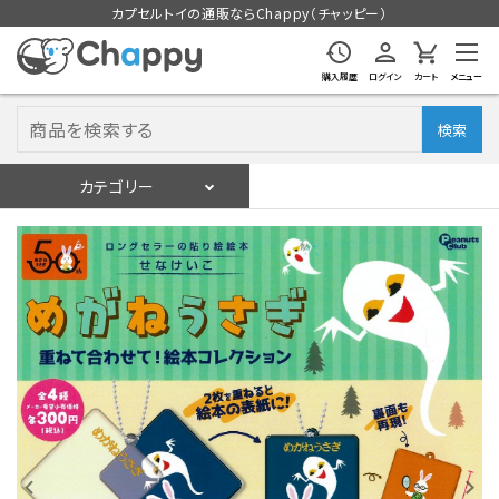
カプセルトイの通販ならChappy（チャッピー）
購入履歴
ログイン
カート
メニュー
検索
カテゴリー
入荷スケジュール
ログイン
会員登録
入荷スケジュールをチェック
カプセルトイマシン本体
カプセルトイ
販促用空カプセル