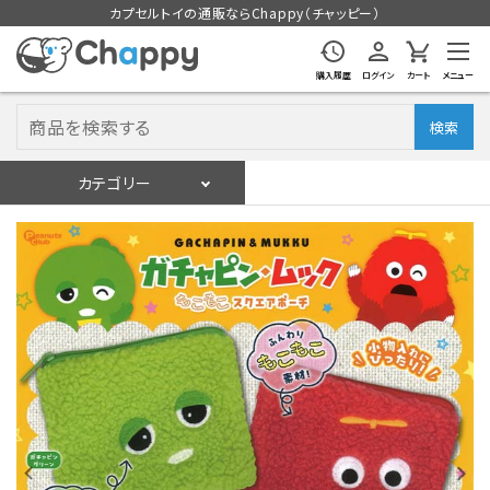
カプセルトイの通販ならChappy（チャッピー）
購入履歴
ログイン
カート
メニュー
検索
カテゴリー
入荷スケジュール
ログイン
会員登録
入荷スケジュールをチェック
カプセルトイマシン本体
カプセルトイ
販促用空カプセル