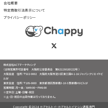
会社概要
特定商取引法表示について
プライバシーポリシー
株式会社ACTマーケティング
（古物営業許可証番号 大阪府公安委員会 第621150183222号 ）
大阪支店 住所：〒532-0002 大阪府大阪市淀川区東三国4-1-16 ジャパンクリエイトビ
ル5F
東京支店 住所：〒105-0003 東京都港区西新橋3-10-3 西新橋HSビル1F
営業時間：月～金／AM9:00－PM6:00
※定休日：土曜・日曜・祝日
※土・日・祝日の出荷作業は行っておりません。
Copyright ©2024 カプセルトイ・カプセルトイマシン通販専門