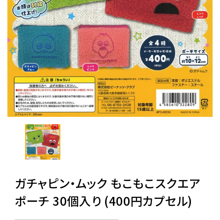
レンタル
景品・玩具・文具
販促用カプセルトイ
よくあるご質問
ご利用ガイド
ガチャピン・ムック もこもこスクエア
06-6282-7659
ポーチ 30個入り (400円カプセル)