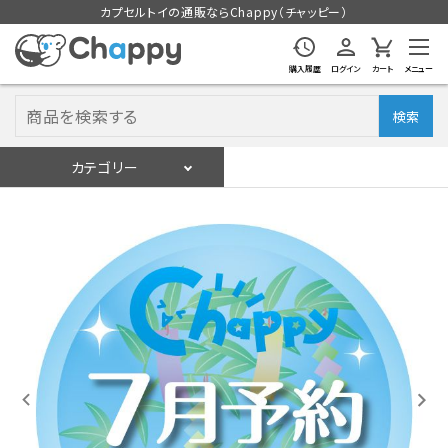
カプセルトイの通販ならChappy（チャッピー）
購入履歴
ログイン
カート
メニュー
検索
カテゴリー
入荷スケジュール
ログイン
会員登録
入荷スケジュールをチェック
カプセルトイマシン本体
カプセルトイ
販促用空カプセル