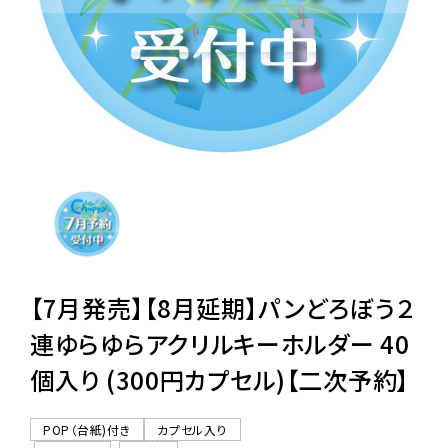
レンタル
景品・玩具・文具
販促用カプセルトイ
よくあるご質問
ご利用ガイド
【7月発売】【8月延期】パンどろぼう２
連ゆらゆらアクリルキーホルダー 40
個入り (300円カプセル)【二次予約】
06-6282-7659
POP（台紙)付き
カプセル入り