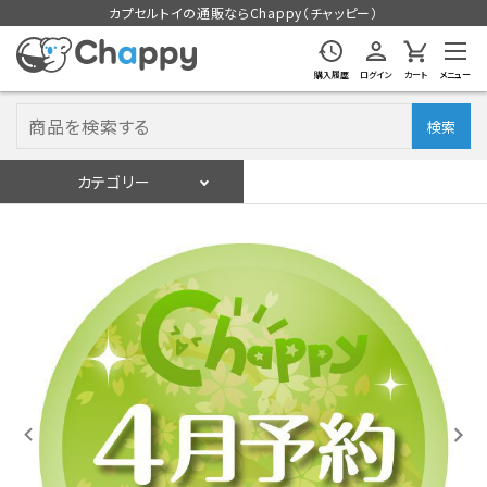
カプセルトイの通販ならChappy（チャッピー）
購入履歴
ログイン
カート
メニュー
検索
カテゴリー
入荷スケジュール
ログイン
会員登録
入荷スケジュールをチェック
カプセルトイマシン本体
カプセルトイ
販促用空カプセル