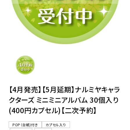
レンタル
景品・玩具・文具
販促用カプセルトイ
よくあるご質問
ご利用ガイド
【4月発売】【5月延期】ナルミヤキャラ
クターズ ミニミニアルバム 30個入り
(400円カプセル)【二次予約】
06-6282-7659
POP（台紙)付き
カプセル入り