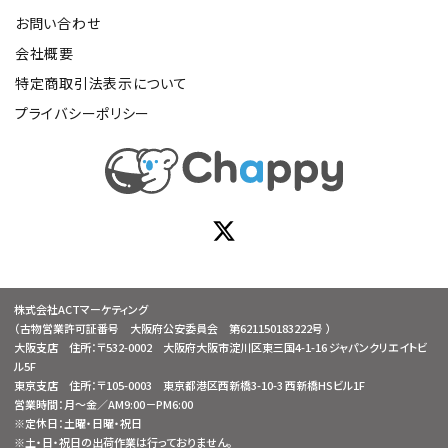
お問い合わせ
会社概要
特定商取引法表示について
プライバシーポリシー
株式会社ACTマーケティング
（古物営業許可証番号 大阪府公安委員会 第621150183222号 ）
大阪支店 住所：〒532-0002 大阪府大阪市淀川区東三国4-1-16 ジャパンクリエイトビ
ル5F
東京支店 住所：〒105-0003 東京都港区西新橋3-10-3 西新橋HSビル1F
営業時間：月～金／AM9:00－PM6:00
※定休日：土曜・日曜・祝日
※土・日・祝日の出荷作業は行っておりません。